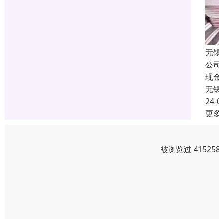
无
公
现
无
24-
更
被浏览过 4152