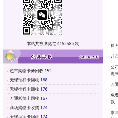
本站共被浏览过 4152586 次
价 
超
公
超市购物卡券回收
152
走
无锡瑞祥卡回收
168
万
无锡携程卡回收
176
免
万通杉德卡回收
167
款
商场购物卡收购
174
常
无锡禧宝卡回收
174