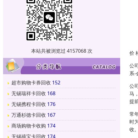
本站共被浏览过 4157068 次
价 
公
系-
超市购物卡券回收
152
公
无锡瑞祥卡回收
168
马
提
无锡携程卡回收
176
常
万通杉德卡回收
167
时
商场购物卡收购
174
收
无锡禧宝卡回收
174