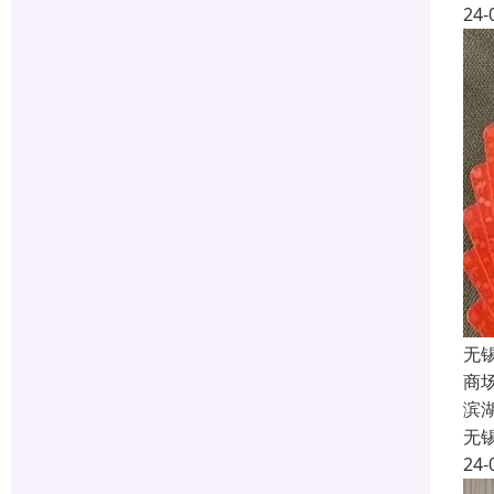
24-
无
商
滨
无
24-