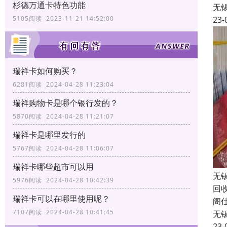
杉德万通卡特色功能
无
5105阅读 2023-11-21 14:52:00
23-
瑞祥卡如何购买？
6281阅读 2024-04-28 11:23:04
瑞祥购物卡是哪个银行发的？
5870阅读 2024-04-28 11:21:07
瑞祥卡是哪里发行的
5767阅读 2024-04-28 11:06:07
瑞祥卡哪些超市可以用
无
5976阅读 2024-04-28 10:42:39
回
瑞祥卡可以在哪里使用呢？
阁
7107阅读 2024-04-28 10:41:45
无
23-