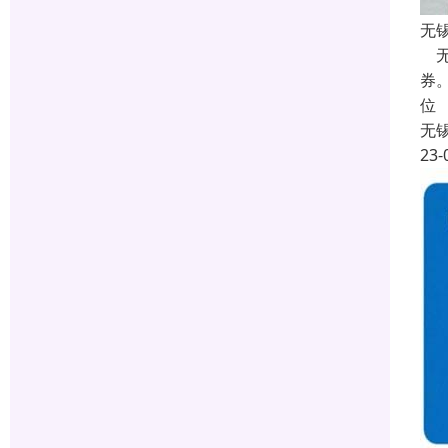
无
无
券
位
无
23-