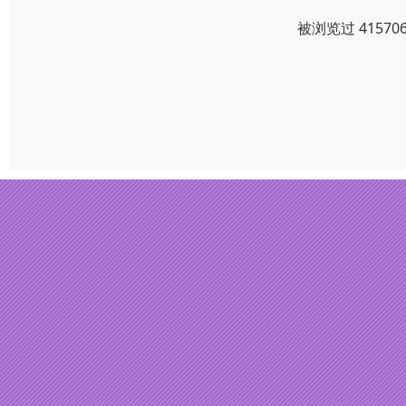
被浏览过 4157