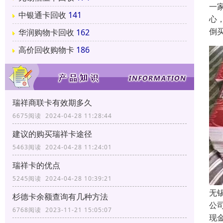
一
中银通卡回收
141
心
倒
华润购物卡回收
162
高价回收购物卡
186
瑞祥商联卡有效期多久
6675阅读 2024-04-28 11:28:44
建议的购买瑞祥卡途径
5463阅读 2024-04-28 11:24:01
瑞祥卡的优点
5245阅读 2024-04-28 10:39:21
无
杉德卡余额查询有几种方法
公
6768阅读 2023-11-21 15:05:07
现