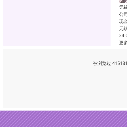
无
公
现
无
24-
更
被浏览过 4151