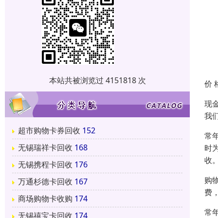
本站共被浏览过 4151818 次
价 
现
我
超市购物卡券回收
152
常
无锡瑞祥卡回收
168
时
收
无锡携程卡回收
176
购
万通杉德卡回收
167
费
商场购物卡收购
174
常
无锡禧宝卡回收
174