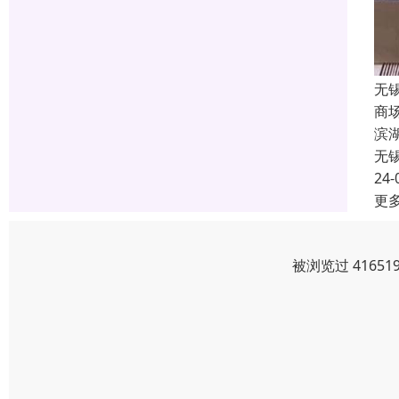
无
商
滨
无
24-
更
被浏览过 4165