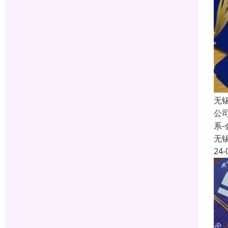
无
公
系
无
24-