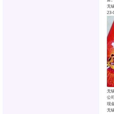
无
23-
无
公
现
无