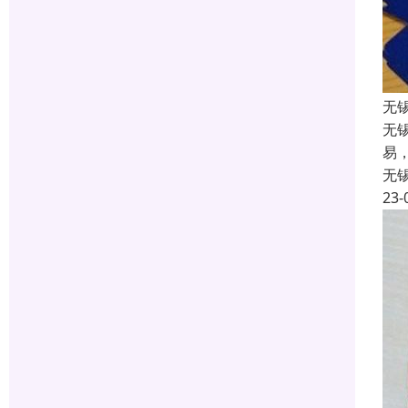
无
无
易
无
23-