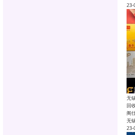
23-
无
回
阁
无
23-