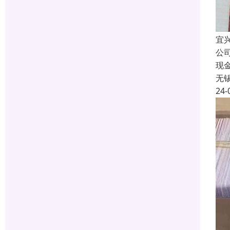
宜
公
现
无
24-