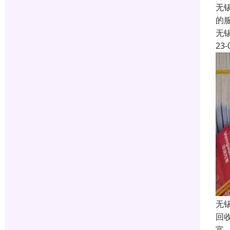
无
的
无
23-
无
回
富