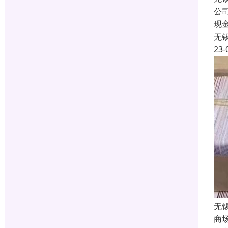
公
现
无
23-
无
商