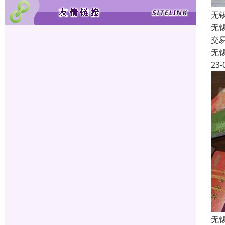
无
无
交
无
23-
无