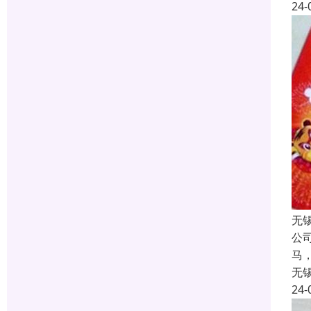
24-
无
公
马
无
24-