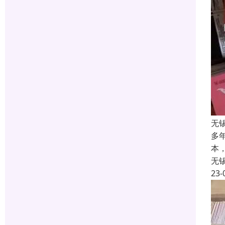
无
多
本
无
23-