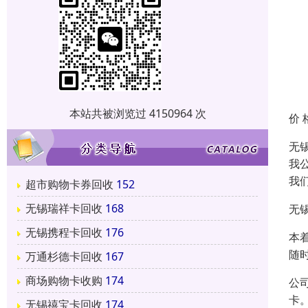
本站共被浏览过 4150964 次
价 
无
我
我
超市购物卡券回收
152
无锡瑞祥卡回收
168
无
无锡携程卡回收
176
本
随
万通杉德卡回收
167
商场购物卡收购
174
公
卡
无锡禧宝卡回收
174