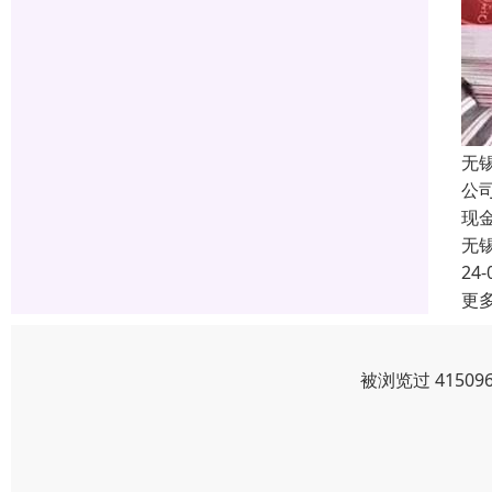
无
公
现
无
24-
更
被浏览过 4150