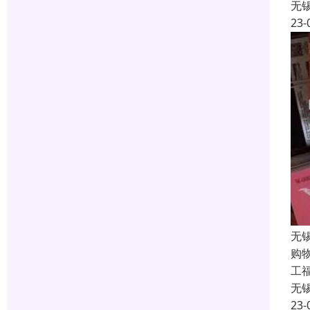
无
23-
无
购
工福
无
23-