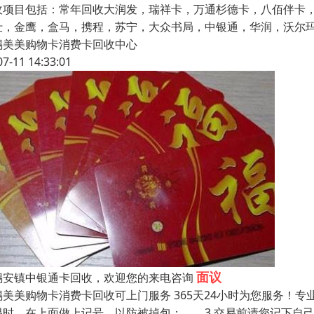
收项目包括：常年回收大润发，瑞祥卡，万通杉德卡，八佰伴卡，
仕，金鹰，盒马，携程，苏宁，大众书局，中银通，华润，沃尔
锡美美购物卡消费卡回收中心
07-11 14:33:01
面议
锡安镇中银通卡回收，欢迎您的来电咨询
锡美美购物卡消费卡回收可上门服务 365天24小时为您服务！
易时，在上面做上记号，以防被掉包； 3.交易前请您记下自