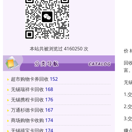
本站共被浏览过 4160250 次
价 
回
富
超市购物卡券回收
152
无
无锡瑞祥卡回收
168
1
无锡携程卡回收
176
2
万通杉德卡回收
167
3
商场购物卡收购
174
无锡禧宝卡回收
174
赚