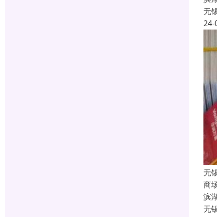
无
24-
无
商
滨
无