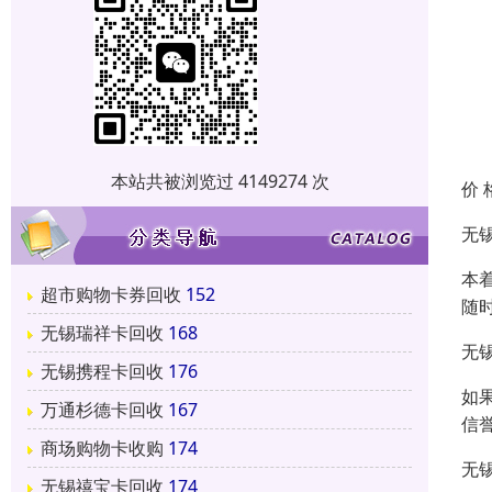
本站共被浏览过 4149274 次
价 
无
本
超市购物卡券回收
152
随
无锡瑞祥卡回收
168
无
无锡携程卡回收
176
如
万通杉德卡回收
167
信
商场购物卡收购
174
无
无锡禧宝卡回收
174