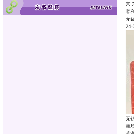
京
客
无
24-
无
商
滨