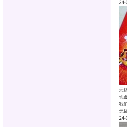
24-
无
现
我
无
24-